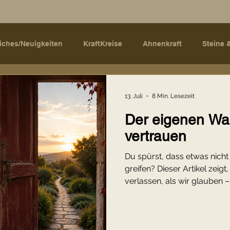
eiches/Neuigkeiten
KraftKreise
Ahnenkraft
Steine 
lkräuter
Spiritualität im Alltag
Tarot
Herzkraft
13. Juli
8 Min. Lesezeit
Der eigenen W
Schwitzhütte
Achtsamkeit
Herzkraft
Spiritualität i
vertrauen
Du spürst, dass etwas nicht
Persönlichkeitsentwicklung
Innere Klarheit
Emoti
greifen? Dieser Artikel zeigt
verlassen, als wir glauben 
Erfahre, warum der eigene
Fähigkeit ist, die du lernen
ginn
das, was längst in dir lebt.