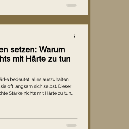
en setzen: Warum
hts mit Härte zu tun
rke bedeutet, alles auszuhalten.
ie oft langsam sich selbst. Dieser
hte Stärke nichts mit Härte zu tun
schen oft zu lange still bleiben und
 möglich wird, ohne kalt oder
rlicher Text über Herzkraft,
Kunst, sich selbst nicht länger zu