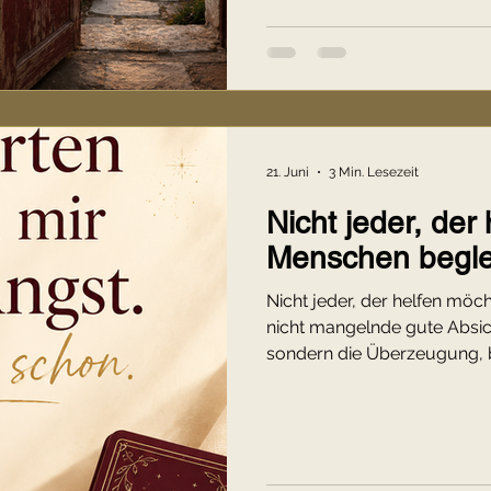
21. Juni
3 Min. Lesezeit
Nicht jeder, der
Menschen begle
Nicht jeder, der helfen möch
nicht mangelnde gute Absi
sondern die Überzeugung, b
richtig ist. Doch echte Begl
unsere Antworten über die 
Warum Zuhören mehr bewirk
und weshalb Menschen selte
brauchen, erfährst du in die