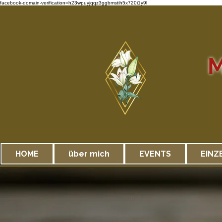
facebook-domain-verification=h23wpuyjqqz3ggbmstih5x720i1y9l
M
HOME
über mich
EVENTS
EINZ