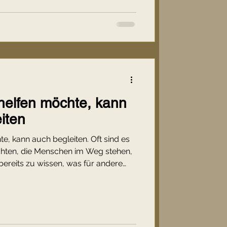
 helfen möchte, kann
iten
te, kann auch begleiten. Oft sind es
chten, die Menschen im Weg stehen,
ereits zu wissen, was für andere
eitung beginnt dort, wo wir aufhören,
Fragen eines anderen zu legen.
en kann als der beste Ratschlag
n Lösungen, aber oft Verständnis
sem Beitrag. 💛