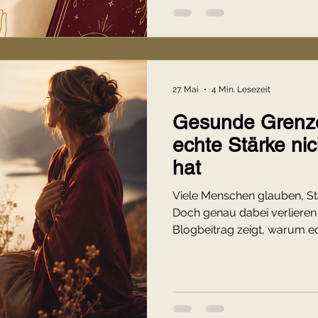
27. Mai
4 Min. Lesezeit
Gesunde Grenz
echte Stärke nic
hat
Viele Menschen glauben, Stä
Doch genau dabei verlieren s
Blogbeitrag zeigt, warum ec
hat, weshalb feinfühlige Men
wie gesunde Grenzen setzen
egoistisch zu werden. Ein eh
Selbstachtung und die leise 
verlassen.