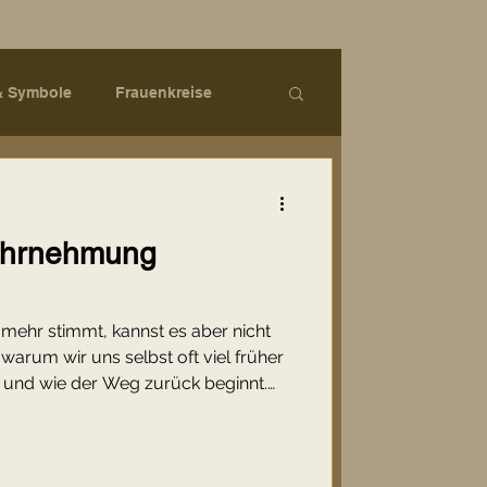
& Symbole
Frauenkreise
Seelenräume
Intuitive Praxis
ahrnehmung
m Alltag
Seelenräume
 mehr stimmt, kannst es aber nicht
onale Heilung
, warum wir uns selbst oft viel früher
– und wie der Weg zurück beginnt.
n Wahrnehmung zu vertrauen keine
 musst, sondern eine Erinnerung an