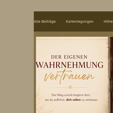
Alle Beiträge
Kartenlegungen
Hilfr
Seminar
Jahreskreisfeste
Hei
Achtsamkeit
Jahreskreisfest
Intuitive Praxis
Übergangsphasen
Bewusstes Leben
Wandel & Neube