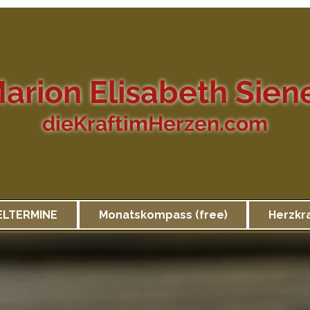
arion Elisabeth Sien
dieKraftimHerzen.com
ELTERMINE
Monatskompass (free)
Herzkr