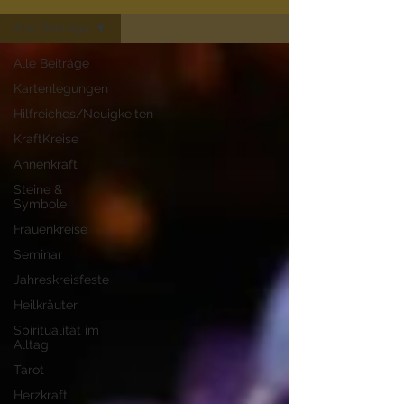
Alle Beiträge
Alle Beiträge
Kartenlegungen
Hilfreiches/Neuigkeiten
KraftKreise
Ahnenkraft
Steine &
Symbole
Frauenkreise
Seminar
Jahreskreisfeste
Heilkräuter
Spiritualität im
Alltag
Tarot
Herzkraft