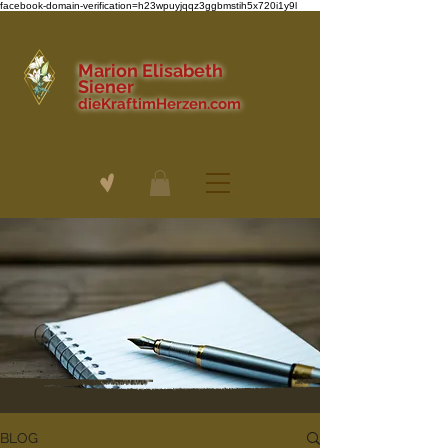
facebook-domain-verification=h23wpuyjqqz3ggbmstih5x720i1y9l
Marion Elisabeth
Siener
dieKraftimHerzen.com
BLOG