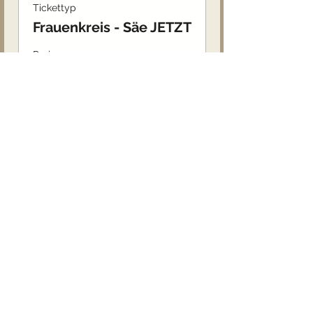
Tickettyp
Frauenkreis - Säe JETZT
Preis
10,00 €
Diese Veranstaltung teilen
Hier findest du sämtliches
Feedback von lieben Kunden zu
den Kartenlegungen, Kreisen und
Seminaren.