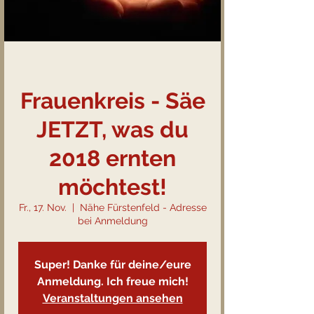
Frauenkreis - Säe
JETZT, was du
2018 ernten
möchtest!
Fr., 17. Nov.
  |  
Nähe Fürstenfeld - Adresse
bei Anmeldung
Super! Danke für deine/eure
Anmeldung. Ich freue mich!
Veranstaltungen ansehen