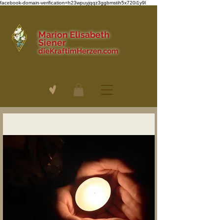
facebook-domain-verification=h23wpuyjqqz3ggbmstih5x720i1y9l
Marion Elisabeth
Siener
dieKraftimHerzen.com