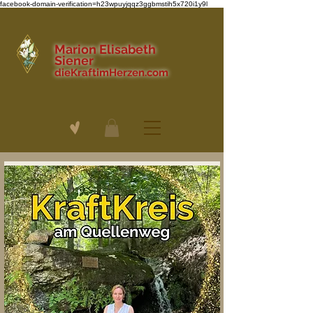
facebook-domain-verification=h23wpuyjqqz3ggbmstih5x720i1y9l
Marion Elisabeth
Siener
dieKraftimHerzen.com