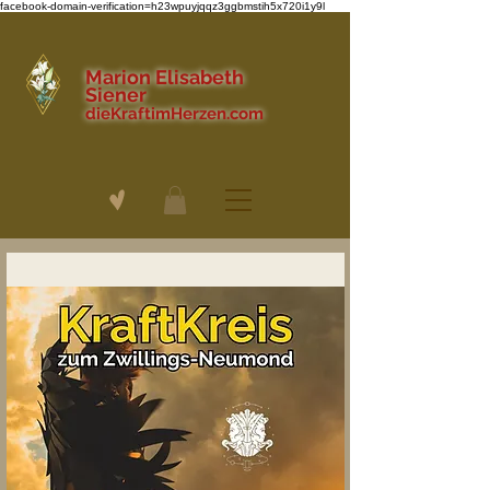
facebook-domain-verification=h23wpuyjqqz3ggbmstih5x720i1y9l
Marion Elisabeth
Siener
dieKraftimHerzen.com