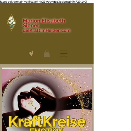
facebook-domain-verification=h23wpuyjqqz3ggbmstih5x720i1y9l
Marion Elisabeth
Siener
dieKraftimHerzen.com