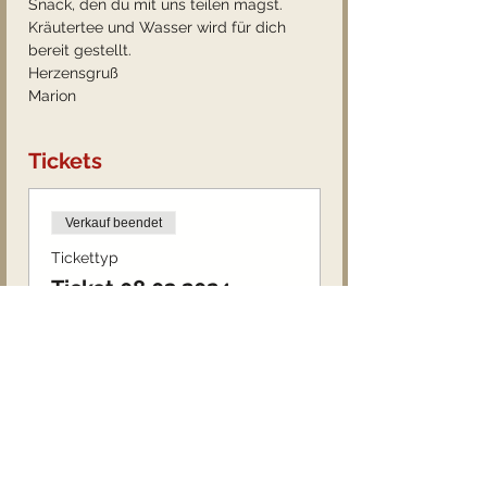
Snack, den du mit uns teilen magst.
Kräutertee und Wasser wird für dich 
bereit gestellt.
Herzensgruß
Marion
Tickets
Verkauf beendet
Tickettyp
Ticket 08.03.2024
Mehr Infos
Preis
45,00 €