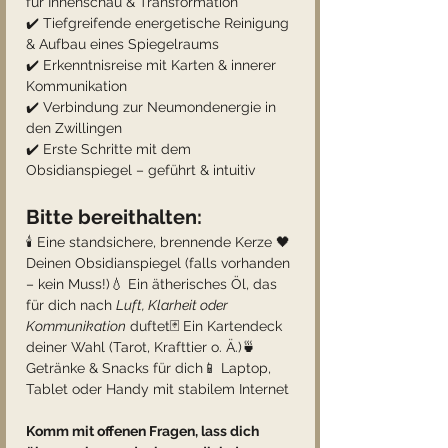
für Innenschau & Transformation
✔️ Tiefgreifende energetische Reinigung 
& Aufbau eines Spiegelraums
✔️ Erkenntnisreise mit Karten & innerer 
Kommunikation
✔️ Verbindung zur Neumondenergie in 
den Zwillingen
✔️ Erste Schritte mit dem 
Obsidianspiegel – geführt & intuitiv
Bitte bereithalten:
🕯️ Eine standsichere, brennende Kerze 🖤 
Deinen Obsidianspiegel (falls vorhanden 
– kein Muss!)💧 Ein ätherisches Öl, das 
für dich nach 
Luft, Klarheit oder 
Kommunikation
 duftet🃏 Ein Kartendeck 
deiner Wahl (Tarot, Krafttier o. Ä.)🍵 
Getränke & Snacks für dich📱 Laptop, 
Tablet oder Handy mit stabilem Internet
Komm mit offenen Fragen, lass dich 