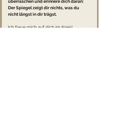
überraschen und erinnere dich daran: 
Der Spiegel zeigt dir nichts, was du 
nicht längst in dir trägst.
Ich freue mich auf dich im Kreis!
Herzensgruß
Marion
Diese Veranstaltung teilen
Hier findest du sämtliches
Feedback von lieben Kunden zu
den Kartenlegungen, Kreisen und
Seminaren.