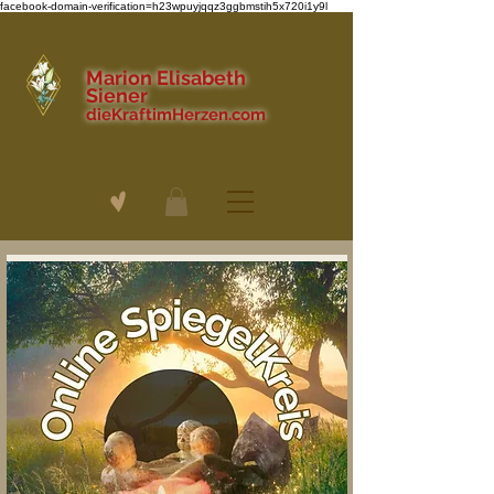
facebook-domain-verification=h23wpuyjqqz3ggbmstih5x720i1y9l
Marion Elisabeth
Siener
dieKraftimHerzen.com