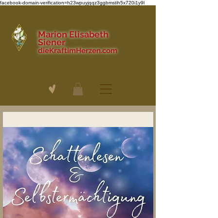
facebook-domain-verification=h23wpuyjqqz3ggbmstih5x720i1y9l
Marion Elisabeth
Siener
dieKraftimHerzen.com