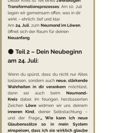
Dieser Kreis ist Teil eines 
zweiteiligen 
Transformationsprozesses
: Am 10. Juli 
legen wir gemeinsam offen, was in dir 
wirkt – ehrlich, tief und klar. 
Am 
24. Juli
, zum 
Neumond im Löwen
, 
öffnet sich der Raum für deinen 
Neuanfang
.
🌑 
Teil 2 – Dein Neubeginn 
am 24. Juli:
Wenn du spürst, dass du nicht nur Altes 
loslassen, sondern auch 
neue, stärkende 
Wahrheiten in dir verankern
 möchtest, 
dann sei auch beim 
Neumond-
Kreis
 dabei. Im feurigen, herzbasierten 
Zeichen 
Löwe
 widmen wir uns deinem 
inneren Kind
, deiner Selbstachtung – 
und der Frage:
„ Wie kann ich neue 
Glaubenssätze so in mein System 
einspeisen, dass ich sie wirklich glaube 