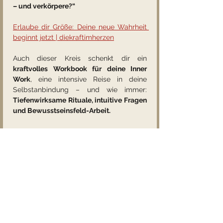
– und verkörpere?“
Erlaube dir Größe: Deine neue Wahrheit 
beginnt jetzt | diekraftimherzen
Auch dieser Kreis schenkt dir ein 
kraftvolles Workbook für deine Inner 
Work
, eine intensive Reise in deine 
Selbstanbindung – und wie immer: 
Tiefenwirksame Rituale, intuitive Fragen 
und Bewusstseinsfeld-Arbeit.
💸 
Preis & Vorteil:
Ein Kreis kostet 
50 €
 und ist 
einzeln über 
den Button „Tickets“ buchbar
. 
Jeder Kreis kann für sich alleine stehen
 – 
du kannst also ganz intuitiv wählen, was 
dich gerade ruft. Wenn du jedoch für 
beide Juli-Kreise ein klares Ja 
spürst
 und dir die volle Tiefe holen 