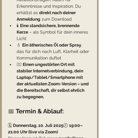
Erkenntnisse und Inspiration. Du 
erhältst es 
direkt nach deiner 
Anmeldung
 zum Download
🕯️ 
Eine standsichere, brennende 
Kerze
 – als Symbol für dein inneres 
Licht
💧 
Ein ätherisches Öl oder Spray
, 
das für dich nach Luft, Klarheit oder 
Kommunikation duftet
🧘‍♀️ 
Einen ungestörten Ort mit 
stabiler Internetverbindung, dein 
Laptop/Tablet/Smartphone mit 
der aktuellsten Zoom-Version – und 
die Bereitschaft, dir selbst ehrlich 
zu begegnen.
📅 
Termin & Ablauf:
🗓 
Donnerstag, 10. Juli 2025
🕖 
19:00–
21:00 Uhr (live via Zoom)