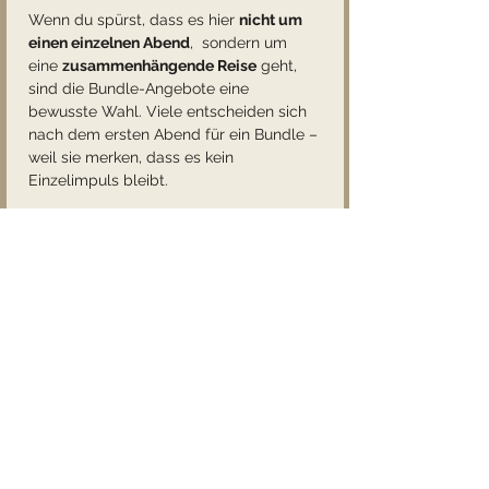
Wenn du spürst, dass es hier 
nicht um 
einen einzelnen Abend
,  sondern um 
eine 
zusammenhängende Reise
 geht,  
sind die Bundle-Angebote eine 
bewusste Wahl. Viele entscheiden sich 
nach dem ersten Abend für ein Bundle – 
weil sie merken, dass es kein 
Einzelimpuls bleibt.
🌙 Jahresbundle – die 
ganze Reise 
 14 Abende · Februar bis Dezember 2026
 Du sparst im Vergleich zur 
Einzelbuchung,  dein Platz ist für 
alle 
Termine fix 
 und du bist Teil einer 
verbindlichen Jahresgruppe.
Bonus für die Jahresgruppe: