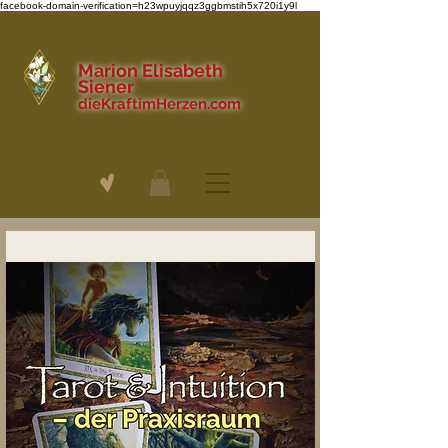
facebook-domain-verification=h23wpuyjqqz3ggbmstih5x720i1y9l
Marion Elisabeth
Siener
dieKraftimHerzen.com