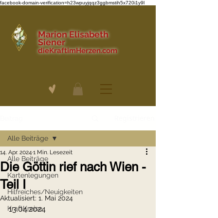
facebook-domain-verification=h23wpuyjqqz3ggbmstih5x720i1y9l
Marion Elisabeth
Siener
dieKraftimHerzen.com
Registrieren
Beitrag
Alle Beiträge
14. Apr. 2024
1 Min. Lesezeit
Alle Beiträge
Die Göttin rief nach Wien -
Kartenlegungen
Teil I
Hilfreiches/Neuigkeiten
Aktualisiert:
1. Mai 2024
KraftKreise
13.04.2024