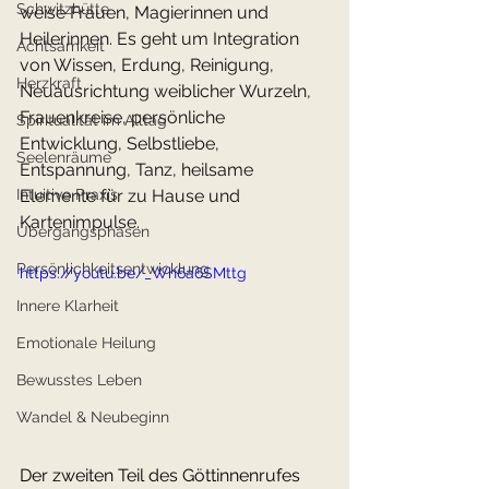
Schwitzhütte
weise Frauen, Magierinnen und 
Heilerinnen. Es geht um Integration 
Achtsamkeit
von Wissen, Erdung, Reinigung, 
Herzkraft
Neuausrichtung weiblicher Wurzeln, 
Frauenkreise, persönliche 
Spiritualität im Alltag
Entwicklung, Selbstliebe, 
Seelenräume
Entspannung, Tanz, heilsame 
Intuitive Praxis
Elemente für zu Hause und 
Kartenimpulse.
Übergangsphasen
Persönlichkeitsentwicklung
https://youtu.be/_Wh6a6SMttg
Innere Klarheit
Emotionale Heilung
Bewusstes Leben
Wandel & Neubeginn
Der zweiten Teil des Göttinnenrufes 