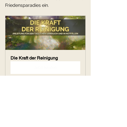
Friedensparadies ein.
Die Kraft der Reinigung
Jetzt kaufen
Informatives
Frauenkreis
Spirituelle Praktik
FrauenKraftZeit
Hochkultur
Göttin