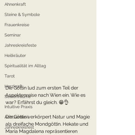
Ahnenkraft
Steine & Symbole
Frauenkreise
Seminar
Jahreskreisfeste
Heilkräuter
Spiritualität im Alltag
Tarot
Herzkraft
Die Göttin lud zum ersten Teil der 
Aspektenreise nach Wien ein. Wie es 
Seelenräume
war? Erfährst du gleich. 😁👌 
Intuitive Praxis
Die Göttin verkörpert Natur und Magie 
Achtsamkeit
als dreifache Mondgöttin. Hekate und 
Jahreskreisfest
Maria Magdalena repräsentieren 