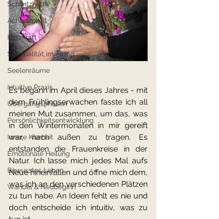
Schwitzhütte
Achtsamkeit
Herzkraft
Spiritualität im Alltag
Seelenräume
Intuitive Praxis
Es begann im April dieses Jahres - mit 
dem Frühlingserwachen fasste ich all 
Übergangsphasen
meinen Mut zusammen, um das, was 
Persönlichkeitsentwicklung
in den Wintermonaten in mir gereift 
war, nach außen zu tragen. Es 
Innere Klarheit
entstanden die Frauenkreise in der 
Emotionale Heilung
Natur. Ich lasse mich jedes Mal aufs 
Bewusstes Leben
Neue hineinfallen und öffne mich dem, 
was ich an den verschiedenen Plätzen 
Wandel & Neubeginn
zu tun habe. An Ideen fehlt es nie und 
doch entscheide ich intuitiv, was zu 