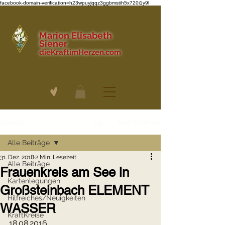
facebook-domain-verification=h23wpuyjqqz3ggbmstih5x720i1y9l
Marion Elisabeth
Siener
dieKraftimHerzen.com
Registrieren
Beitrag
Alle Beiträge
31. Dez. 2018
2 Min. Lesezeit
Alle Beiträge
Frauenkreis am See in
Kartenlegungen
Großsteinbach ELEMENT
Hilfreiches/Neuigkeiten
WASSER
KraftKreise
18.08.2016