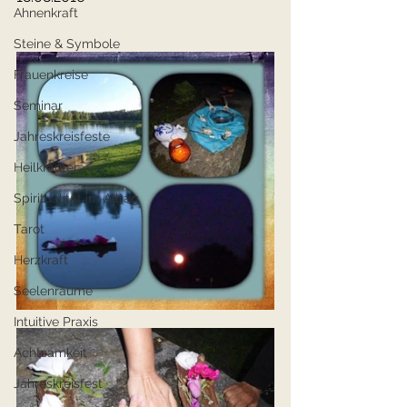
Ahnenkraft
Steine & Symbole
Frauenkreise
Seminar
Jahreskreisfeste
Heilkräuter
Spiritualität im Alltag
Tarot
Herzkraft
Seelenräume
Intuitive Praxis
Achtsamkeit
Jahreskreisfest