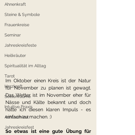
Ahnenkraft
Steine & Symbole
Frauenkreise
Seminar
Jahreskreisfeste
Heilkräuter
Spiritualität im Alltag
Tarot
Im Oktober einen Kreis ist der Natur 
Herzkraft
für November zu planen ist gewagt. 
Das Wetter ist im November eher für 
Seelenräume
Nässe und Kälte bekannt und doch 
Intuitive Praxis
hatte ich diesen klaren Impuls - es 
einfach zu machen. :) 
Achtsamkeit
Jahreskreisfest
So etwas ist eine gute Übung für 