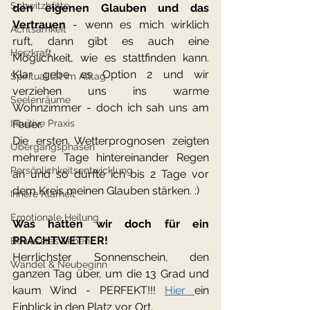
Schwitzhütte
den eigenen Glauben und das 
Vertrauen
 - wenn es mich wirklich 
Achtsamkeit
ruft, dann gibt es auch eine 
Herzkraft
Möglichkeit, wie es stattfinden kann. 
Klar gebe es Option 2 und wir 
Spiritualität im Alltag
verziehen uns ins warme 
Seelenräume
Wohnzimmer - doch ich sah uns am 
Intuitive Praxis
Feuer.
Die ersten Wetterprognosen zeigten 
Übergangsphasen
mehrere Tage hintereinander Regen 
Persönlichkeitsentwicklung
an und so durfte ich bis 2 Tage vor 
dem Kreis meinen Glauben stärken. :)
Innere Klarheit
Emotionale Heilung
Was hatten wir doch für ein 
PRACHTWETTER!
Bewusstes Leben
Herrlichster Sonnenschein, den 
Wandel & Neubeginn
ganzen Tag über, um die 13 Grad und 
kaum Wind - PERFEKT!!! 
Hier 
ein 
Einblick in den Platz vor Ort.