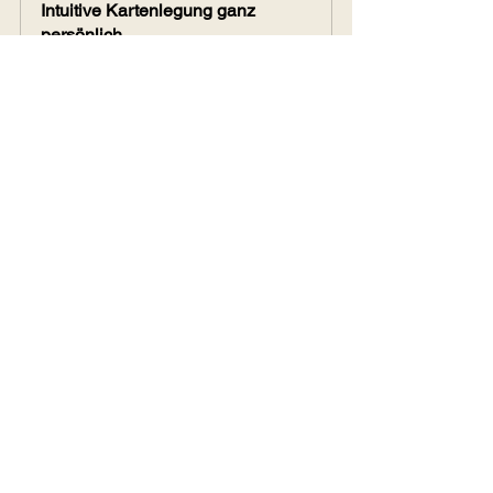
Intuitive Kartenlegung ganz 
persönlich
90
Jetzt buchen
Amethyst Meditation & das Tor der 
Marien
Jetzt kaufen