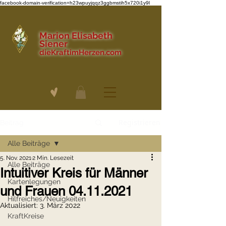
facebook-domain-verification=h23wpuyjqqz3ggbmstih5x720i1y9l
Marion Elisabeth
Siener
dieKraftimHerzen.com
Registrieren
Beitrag
Alle Beiträge
5. Nov. 2021
2 Min. Lesezeit
Alle Beiträge
Intuitiver Kreis für Männer
Kartenlegungen
und Frauen 04.11.2021
Hilfreiches/Neuigkeiten
Aktualisiert:
3. März 2022
KraftKreise