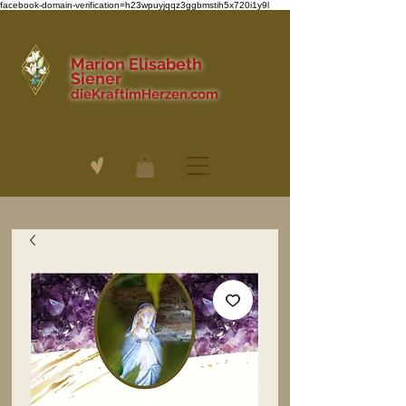
facebook-domain-verification=h23wpuyjqqz3ggbmstih5x720i1y9l
Marion Elisabeth
Siener
dieKraftimHerzen.com