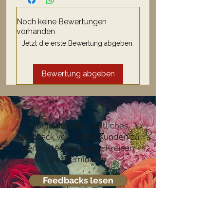
Noch keine Bewertungen
vorhanden
Jetzt die erste Bewertung abgeben.
Bewertung abgeben
Hier findest du sämtliches
Feedback von lieben Kunden zu
den Kartenlegungen, Kreisen
und Seminaren.
Feedbacks lesen
Ich sage von Herzen
DANKE!