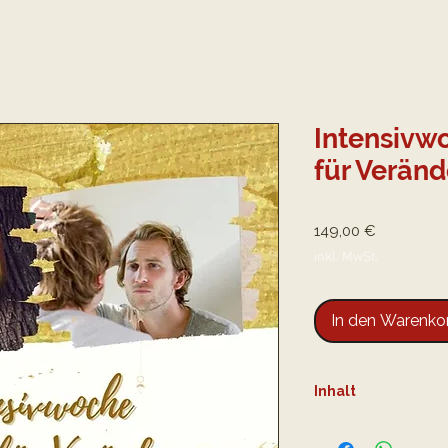
Intensivwo
für Veränd
Preis
149,00 €
inkl. MwSt.
In den Warenko
Inhalt
Startvideo