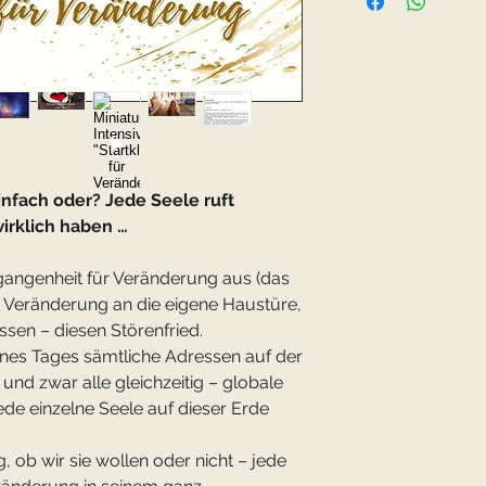
Anleitung und W
Veränderung (24 
Meditation "Nähre
Symbolmagie für
Video "Umgang 
Symbolaktivierun
Körperarbeit "Kör
Video "Der Zweif
Meditation "Im M
nfach oder? Jede Seele ruft
wirklich haben …
Videomaterial gesa
Auf Wunsch mit U
rgangenheit für Veränderung aus (das
(Aufpreis € 10 fü
ft Veränderung an die eigene Haustüre,
diesem Fall bitt
assen – diesen Störenfried.
Mail: Marion@di
ines Tages sämtliche Adressen auf der
nd zwar alle gleichzeitig – globale
ede einzelne Seele auf dieser Erde
, ob wir sie wollen oder nicht – jede