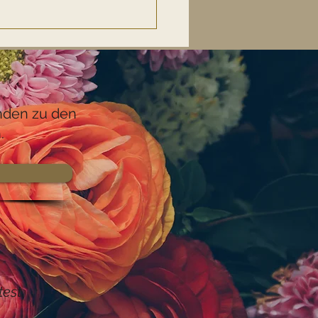
unden zu den
.
est.