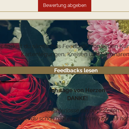
Bewertung abgeben
er findest du sämtliches Feedback von lieben K
Kartenlegungen, Kreisen und Seminaren
Feedbacks lesen
Ich sage von Herzen
DANKE!
Gerne hinterlasse ein paar Zeilen,
wenn du schon mal einen Termin bei mir hatt