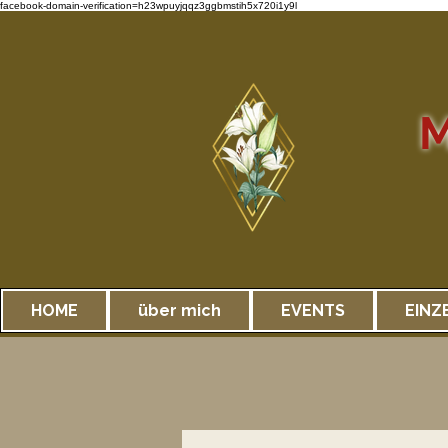
facebook-domain-verification=h23wpuyjqqz3ggbmstih5x720i1y9l
M
HOME
über mich
EVENTS
EINZ