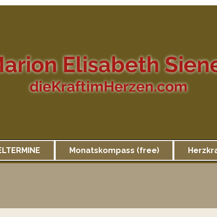
arion Elisabeth Sien
dieKraftimHerzen.com
ELTERMINE
Monatskompass (free)
Herzkr