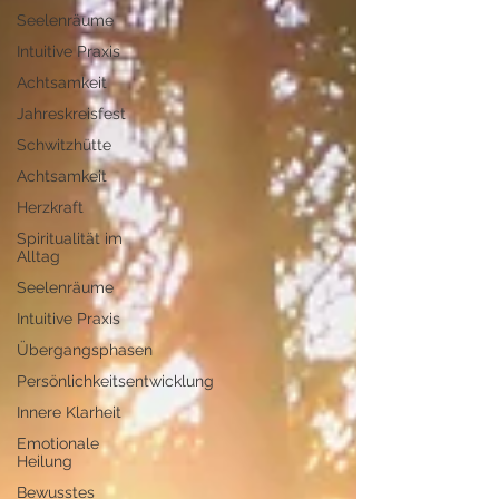
Seelenräume
Intuitive Praxis
Achtsamkeit
Jahreskreisfest
Schwitzhütte
Achtsamkeit
Herzkraft
Spiritualität im
Alltag
Seelenräume
Intuitive Praxis
Übergangsphasen
Persönlichkeitsentwicklung
Innere Klarheit
Emotionale
Heilung
Bewusstes