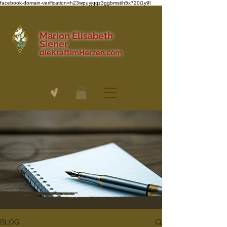
facebook-domain-verification=h23wpuyjqqz3ggbmstih5x720i1y9l
Marion Elisabeth
Siener
dieKraftimHerzen.com
BLOG