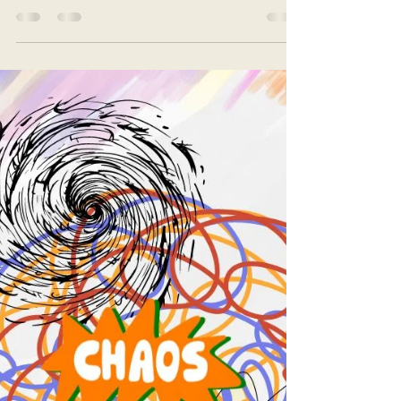
diesem Beitrag erfährst du, woran du
erkennst, ob eine Kartenlegung wirklich
stimmig ist – und warum nicht jede
Methode zu jedem Menschen passt.
Marion Siener teilt ihre Erfahrungen aus der
Praxis und zeigt dir, wie du authentisches
Kartenlegen erkennst, das dich wirklich
weiterbringt. Für alle, die sich Klarheit, Tiefe
und eine ehrliche spirituelle Begleitung
wünschen.