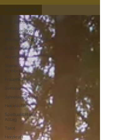
Alle Beiträge
Alle Beiträge
Kartenlegungen
Hilfreiches/Neuigkeiten
KraftKreise
Ahnenkraft
Steine &
Symbole
Frauenkreise
Seminar
Jahreskreisfeste
Heilkräuter
Spiritualität im
Alltag
Tarot
Herzkraft