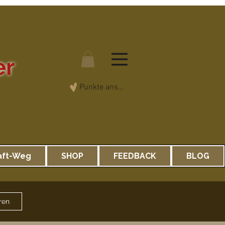
er
Punkte ansehen
aft-Weg
SHOP
FEEDBACK
BLOG
ren