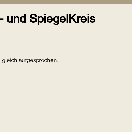
Seminar
Jahreskreisfeste
t- und SpiegelKreis
raft
Seelenräume
Schwitzhütte
h gleich aufgesprochen.
Seelenräume
tsentwicklung
eben