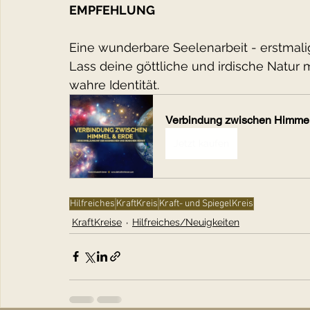
EMPFEHLUNG
Eine wunderbare Seelenarbeit - erstmali
Lass deine göttliche und irdische Natur
wahre Identität.
Verbindung zwischen Himmel
Jetzt kaufen
Hilfreiches
KraftKreis
Kraft- und SpiegelKreis
KraftKreise
Hilfreiches/Neuigkeiten