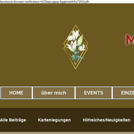
facebook-domain-verification=h23wpuyjqqz3ggbmstih5x720i1y9l
M
HOME
über mich
EVENTS
EINZ
Alle Beiträge
Kartenlegungen
Hilfreiches/Neuigkeiten