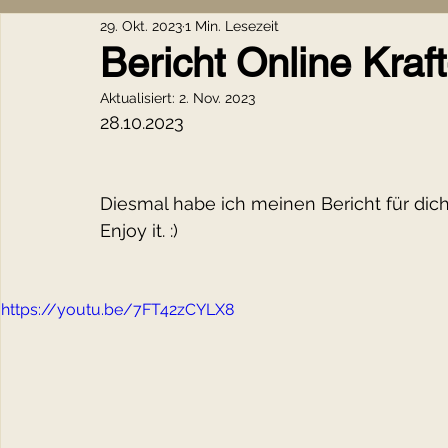
29. Okt. 2023
1 Min. Lesezeit
Ahnenkraft
Steine & Symbole
Frauenkreise
Bericht Online Kraf
Aktualisiert:
2. Nov. 2023
Heilkräuter
Spiritualität im Alltag
Tarot
Herzk
28.10.2023
Intuitive Praxis
Achtsamkeit
Jahreskreisfest
Diesmal habe ich meinen Bericht für dic
Enjoy it. :)
Achtsamkeit
Herzkraft
Spiritualität im Alltag
https://youtu.be/7FT42zCYLX8
Intuitive Praxis
Übergangsphasen
Persönlichkei
Innere Klarheit
Emotionale Heilung
Bewusstes L