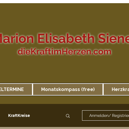
arion Elisabeth Sien
dieKraftimHerzen.com
ELTERMINE
Monatskompass (free)
Herzkr
KraftKreise
Anmelden/ Registrie