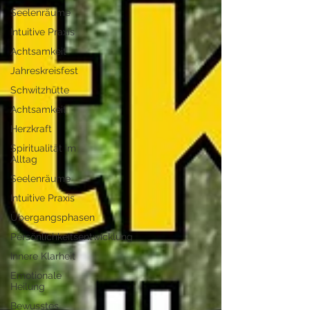
Seelenräume
Intuitive Praxis
Achtsamkeit
Jahreskreisfest
Schwitzhütte
Achtsamkeit
Herzkraft
Spiritualität im
Alltag
Seelenräume
Intuitive Praxis
Übergangsphasen
Persönlichkeitsentwicklung
Innere Klarheit
Emotionale
Heilung
Bewusstes