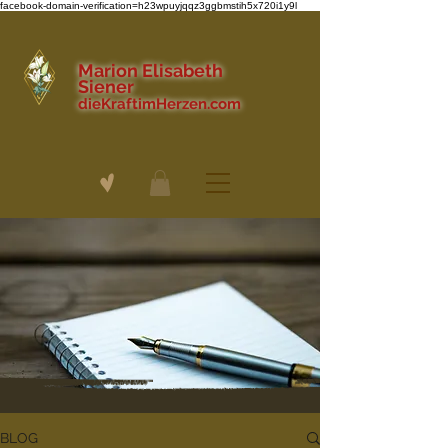
facebook-domain-verification=h23wpuyjqqz3ggbmstih5x720i1y9l
Marion Elisabeth
Siener
dieKraftimHerzen.com
BLOG