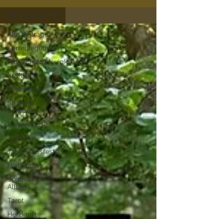
Alle Beiträge
Alle Beiträge
Kartenlegungen
Hilfreiches/Neuigkeiten
KraftKreise
Ahnenkraft
Steine &
Symbole
Frauenkreise
Seminar
Jahreskreisfeste
Heilkräuter
Spiritualität im
Alltag
Tarot
Herzkraft