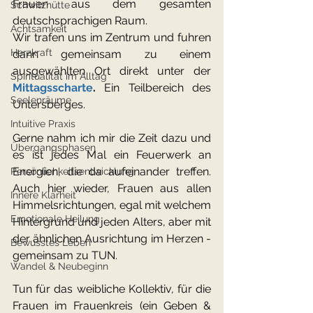
Frauen aus dem gesamten 
Schwitzhütte
deutschsprachigen Raum.
Achtsamkeit
Wir trafen uns im Zentrum und fuhren 
Herzkraft
dann gemeinsam zu einem 
ausgewählten Ort direkt unter der 
Spiritualität im Alltag
Mittagsscharte
.
 Ein Teilbereich des 
Seelenräume
Untersberges.
Intuitive Praxis
Gerne nahm ich mir die Zeit dazu und 
Übergangsphasen
es ist jedes Mal ein Feuerwerk an 
Energien, die da aufeinander treffen. 
Persönlichkeitsentwicklung
Auch hier wieder, Frauen aus allen 
Innere Klarheit
Himmelsrichtungen, egal mit welchem 
Emotionale Heilung
Hintergrund und jeden Alters, aber mit 
der ähnlichen Ausrichtung im Herzen - 
Bewusstes Leben
gemeinsam zu TUN.
Wandel & Neubeginn
Tun für das weibliche Kollektiv, für die 
Frauen im Frauenkreis (ein Geben & 