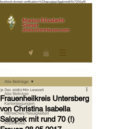
facebook-domain-verification=h23wpuyjqqz3ggbmstih5x720i1y9l
Marion Elisabeth
Siener
dieKraftimHerzen.com
Registrieren
Beitrag
Alle Beiträge
31. Dez. 2018
2 Min. Lesezeit
Alle Beiträge
Frauenheilkreis Untersberg
Kartenlegungen
von Christina Isabella
Hilfreiches/Neuigkeiten
Salopek mit rund 70 (!)
KraftKreise