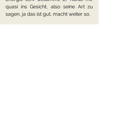
quasi ins Gesicht, also seine Art zu 
sagen, ja das ist gut, macht weiter so.
Faszinierend, wenn die 
Wahrnehmungen der Frauen zu einer 
verschmelzen...... :)
In Verbundenheit mit allem was ist
Marion Siener
Frauenkreise
Alle ansehen
Ähnliche Beiträge