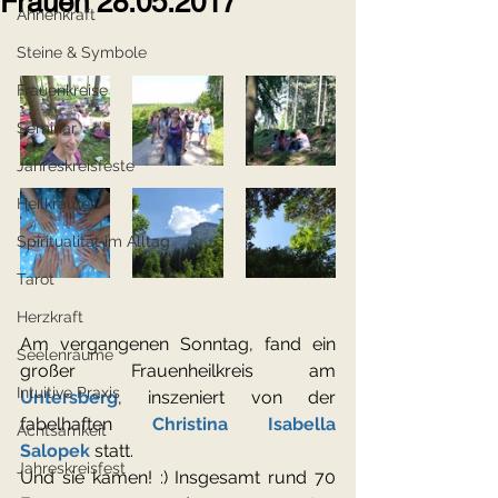
Frauen 28.05.2017
Ahnenkraft
Steine & Symbole
Frauenkreise
Seminar
Jahreskreisfeste
Heilkräuter
Spiritualität im Alltag
Tarot
Herzkraft
Am vergangenen Sonntag, fand ein 
Seelenräume
großer Frauenheilkreis am 
Intuitive Praxis
Untersberg
, inszeniert von der 
fabelhaften 
Christina Isabella 
Achtsamkeit
Salopek
 statt.
Jahreskreisfest
Und sie kamen! :) Insgesamt rund 70 