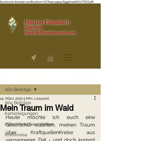
facebook-domain-verification=h23wpuyjqqz3ggbmstih5x720i1y9l
Marion Elisabeth
Siener
dieKraftimHerzen.com
Registrieren
Beitrag
Alle Beiträge
14. März 2021
3 Min. Lesezeit
Alle Beiträge
Mein Traum im Wald
Kartenlegungen
Heute möchte ich euch eine 
Hilfreiches/Neuigkeiten
Geschichte erzählen, meinen Traum 
über KraftquellenKreise aus 
KraftKreise
vergangener Zeit - und doch kommt 