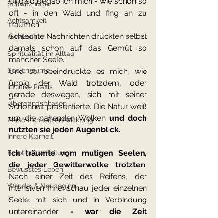
Und so begab ich mich - wie schon so 
Schwitzhütte
oft - in den Wald und fing an zu 
Achtsamkeit
träumen.
Schlechte Nachrichten drückten selbst 
Herzkraft
damals schon auf das Gemüt so 
Spiritualität im Alltag
mancher Seele.
Seelenräume
Und so beeindruckte es mich, wie 
üppig der Wald trotzdem, oder 
Intuitive Praxis
gerade deswegen, sich mit seiner 
Übergangsphasen
Schönheit präsentierte. Die Natur weiß 
um die nahenden Wolken 
und doch 
Persönlichkeitsentwicklung
nutzten sie jeden Augenblick.
Innere Klarheit
Ich träumte vom mutigen Seelen, 
Emotionale Heilung
die jeder Gewitterwolke trotzten
. 
Bewusstes Leben
Nach einer Zeit des Reifens, der 
Wandel & Neubeginn
intensiven Innenschau jeder einzelnen 
Seele mit sich und in Verbindung 
untereinander 
- war die Zeit 