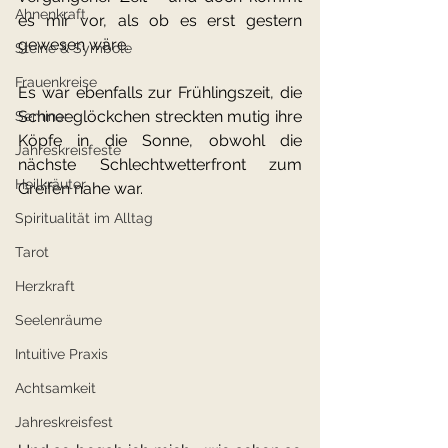
Ahnenkraft
es mir vor, als ob es erst gestern 
gewesen wäre.
Steine & Symbole
Frauenkreise
Es war ebenfalls zur Frühlingszeit, die 
Schneeglöckchen streckten mutig ihre 
Seminar
Köpfe in die Sonne, obwohl die 
Jahreskreisfeste
nächste Schlechtwetterfront zum 
Heilkräuter
Greifen nahe war.
Spiritualität im Alltag
Tarot
Herzkraft
Seelenräume
Intuitive Praxis
Achtsamkeit
Jahreskreisfest